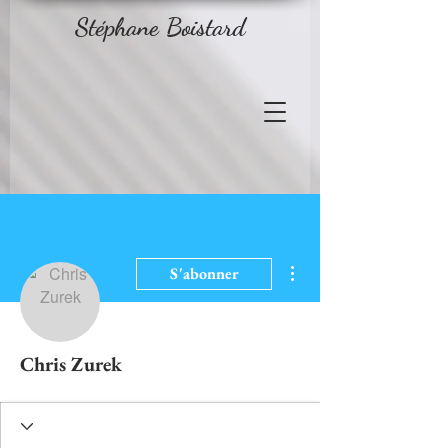
Stéphane Boistard
Plus d'actions
S'abonner
Chris Zurek