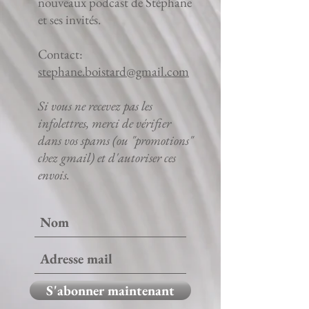
nouveaux podcast de Stéphane
et ses invités.
Contact:
stephane.boistard@gmail.com
Si vous ne recevez pas les
infolettres, merci de vérifier
dans vos spams (ou "promotions"
chez gmail) et d'autoriser ces
envois.
S'abonner maintenant