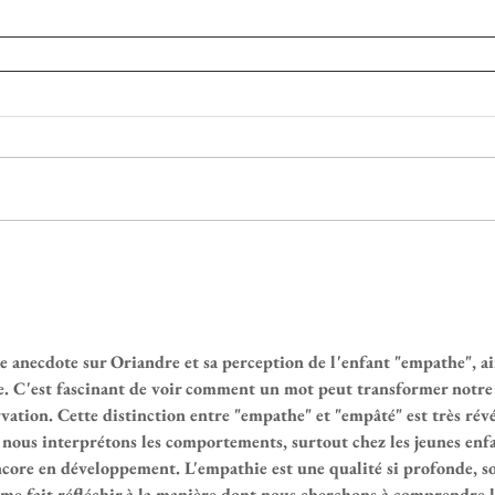
e anecdote sur Oriandre et sa perception de l'enfant "empathe", ai
e. C'est fascinant de voir comment un mot peut transformer notre
tion. Cette distinction entre "empathe" et "empâté" est très révé
le nous interprétons les comportements, surtout chez les jeunes enf
ncore en développement. L'empathie est une qualité si profonde, s
me fait réfléchir à la manière dont nous cherchons à comprendre l