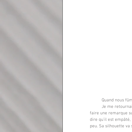
	Quand nous fûm
	Je me retournais de crainte que la mère nous ait entendu. C’était la première fois que je voyais Oriandre 
faire une remarque sur
dire qu’il est empâté
peu. Sa silhouette va s