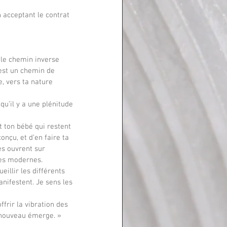
 le chemin inverse 
’est un chemin de 
, vers ta nature 
 qu’il y a une plénitude 
nçu, et d’en faire ta 
es ouvrent sur 
tes modernes. 
illir les différents 
nifestent. Je sens les 
e nouveau émerge. »