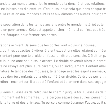
sible, au monde sensoriel, le monde de la densité et des relations v
 ne laisses pas d’ouverture. C’est aussi pour cela que dans chaque tr
é, la relation aux mondes subtils et aux dimensions autres, pour gard
te en permanence. Cela est appelé ancien, même si ce n’est pas très v
le est éduquée pour fermer ces portes.
rations arrivent. Je sens que les portes vont s’ouvrir à nouveau…
r enfant pour que le druide en fasse un être du sensible. C’était un pa
que la jeune âme soit aussi d’accord. Le druide devenait alors le parent
s ne revoyaient plus leurs parents, ou épisodiquement. L’enfant allai
 nature, le langage des mousses, le langage avec les esprits animaux,
n des derniers enfants qui a été confié à un druide. Ce druide portai
rdinn, l’enchanteur. Il a adopté l’enfant et l’a amené dans ses voyag
du moment est fragmentée. Tu te perçois séparé des autres, pensant qu
e la terre et des animaux. Tu perçois comme étranger l’autre, qu’il s