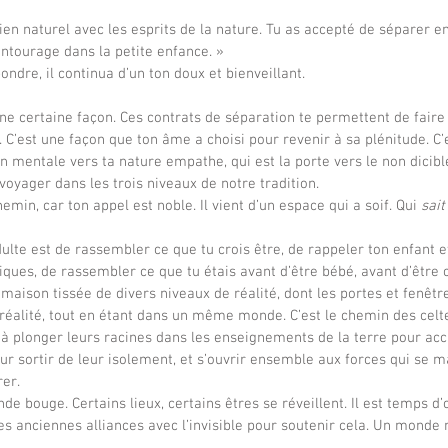
entourage dans la petite enfance. »
pondre, il continua d’un ton doux et bienveillant.
une certaine façon. Ces contrats de séparation te permettent de faire
. C’est une façon que ton âme a choisi pour revenir à sa plénitude. C
n mentale vers ta nature empathe, qui est la porte vers le non dicible
voyager dans les trois niveaux de notre tradition.
hemin, car ton appel est noble. Il vient d’un espace qui a soif. Qui 
sait
ues, de rassembler ce que tu étais avant d’être bébé, avant d’être co
maison tissée de divers niveaux de réalité, dont les portes et fenêtr
 réalité, tout en étant dans un même monde. C’est le chemin des cel
à plonger leurs racines dans les enseignements de la terre pour accue
r sortir de leur isolement, et s’ouvrir ensemble aux forces qui se ma
anciennes trames vibrer. 		
 les anciennes alliances avec l’invisible pour soutenir cela. Un mond