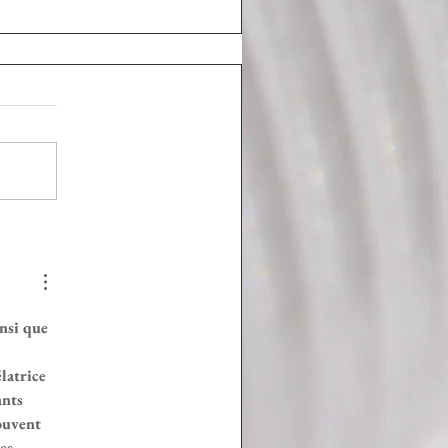
nsi que 
 
latrice 
ants 
ouvent 
es 