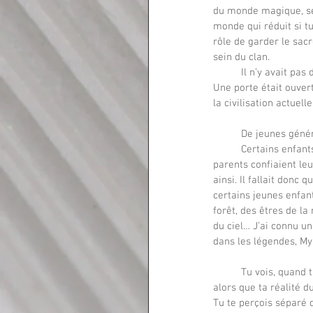
du monde magique, sen
monde qui réduit si tu
rôle de garder le sacr
sein du clan.
	Il n’y avait pas de séparation dans les temps anciens entre le monde matériel et le monde des esprits. 
Une porte était ouver
la civilisation actuel
	De jeunes géné
	Certains enfants, dont les capacités à vibrer étaient exceptionnelles, étaient confiées aux druides. Les 
parents confiaient leu
ainsi. Il fallait donc 
certains jeunes enfant
forêt, des êtres de la
du ciel… J’ai connu u
dans les légendes, My
	Tu vois, quand tu viens, tu essaies de retrouver le chemin jusqu’à toi. Tu essaies de te sentir complet, 
alors que ta réalité 
Tu te perçois séparé d