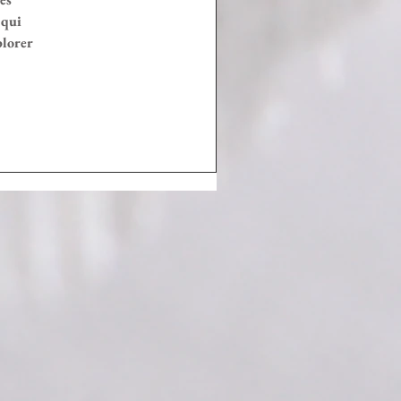
 qui 
plorer 