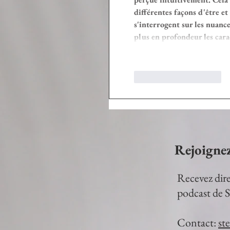
différentes façons d'être et
s'interrogent sur les nuance
plus en profondeur les cara
J'aime
Répondre
Rejoigne
Recevez dire
podcast de S
Contact:
st