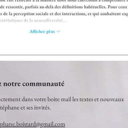
 de ressentir, parfois au-delà des définitions habituelles. Pour ceux
s de la perception sociale et des interactions, et qui souhaitent ex
ctéristiques de la neurodiversité,…
Afficher plus
z notre communauté
ctement dans votre boite mail les textes et nouveaux
téphane et ses invités.
ephane.boistard@gmail.com