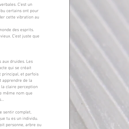
erbales. C’est un 
ibu certains ont pour 
er cette vibration au 
ieux. C’est juste que 
cte qui se créait 
 principal, et parfois 
t apprendre de la 
 la claire perception 
t le même nom que 
es…
e tu es un individu. 
oit personne, arbre ou 