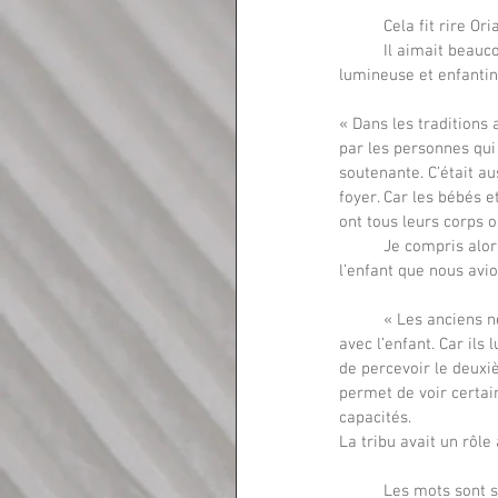
	Cela fit rire Ori
	Il aimait beaucoup les enfants et les enfants l’aimaient beaucoup. Il se dégageait de lui une présence 
lumineuse et enfantin
« Dans les traditions a
par les personnes qui
soutenante. C’était au
foyer. Car les bébés e
ont tous leurs corps o
	Je compris alors qu’effectivement il parlait de qualités de perception et non pas d’un embonpoint de 
l’enfant que nous avio
	« Les anciens ne se précipitaient pas à éduquer par les mots, à chercher à communiquer par les mots 
avec l’enfant. Car ils 
de percevoir le deuxiè
permet de voir certai
capacités.
La tribu avait un rôle
	Les mots sont souvent un activateur du mental et un accélérateur du changement de monde, pour passer 