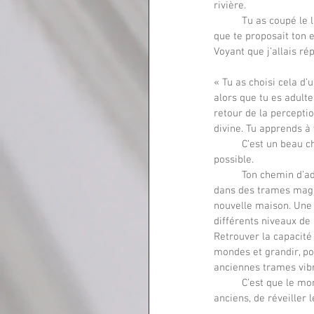
rivière. 
  	Tu as coupé le lien naturel avec les esprits de la nature. Tu as accepté de séparer en acceptant le contrat 
que te proposait ton 
Voyant que j’allais ré
« Tu as choisi cela d’
alors que tu es adulte
retour de la perceptio
divine. Tu apprends à 
	C’est un beau c
possible.
	Ton chemin d’adulte est de rassembler ce que tu crois être, de rappeler ton enfant et ton bébé qui restent 
dans des trames magiq
nouvelle maison. Une 
différents niveaux de
Retrouver la capacité 
mondes et grandir, pou
	C’est que le monde bouge. Certains lieux, certains êtres se réveillent. Il est temps d’offrir la vibration des 
anciens, de réveiller