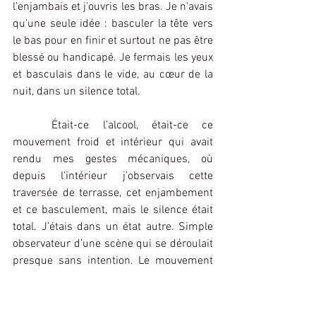
l’enjambais et j’ouvris les bras. Je n'avais 
qu’une seule idée : basculer la tête vers 
le bas pour en finir et surtout ne pas être 
blessé ou handicapé. Je fermais les yeux 
et basculais dans le vide, au cœur de la 
nuit, dans un silence total.
Était-ce l’alcool, était-ce ce 
mouvement froid et intérieur qui avait 
rendu mes gestes mécaniques, où 
depuis l’intérieur j’observais cette 
traversée de terrasse, cet enjambement 
et ce basculement, mais le silence était 
total. J’étais dans un état autre. Simple 
observateur d’une scène qui se déroulait 
presque sans intention. Le mouvement 
qui précède l’acte, lorsqu’il est radical, 
nous met dans un retrait sans émotions. 
Les choses doivent se faire et elles se 