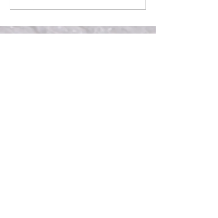
Rejoignez notre
communauté
Recevez directement dans
votre boite mail les textes et
nouveaux podcast de Stéphane
et ses invités.
Contact:
stephane.boistard@gmail.com
Si vous ne recevez pas les
infolettres, merci de vérifier