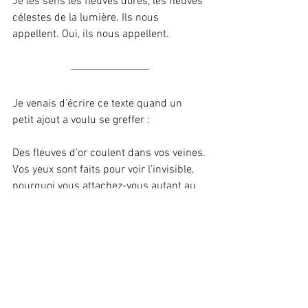
Je les sens les fleuves dorés, les fleuves 
célestes de la lumière. Ils nous 
appellent. Oui, ils nous appellent.
Je venais d’écrire ce texte quand un 
petit ajout a voulu se greffer :
Des fleuves d’or coulent dans vos veines.
Vos yeux sont faits pour voir l’invisible, 
pourquoi vous attachez-vous autant au 
visible ?
Vos oreilles sont faites pour entendre le 
silence. Pourquoi les nourrissez-vous de 
sons ?
Dans le silence, des voix parlent. Même 
un murmure est plus fort qu’elles. Elles 
sont si ténues, que seul le silence peut 