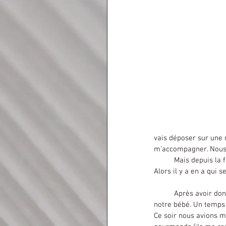
vais déposer sur une 
m’accompagner. Nous no
	Mais depuis la fin d’année dernière, un nouveau rapprochement s’est fait avec les esprits de la nature. 
Alors il y a en a qui 
	Après avoir donné à manger au renard, j’étais allé me coucher. C’était le temps d’endormissement de 
notre bébé. Un temps 
Ce soir nous avions ma