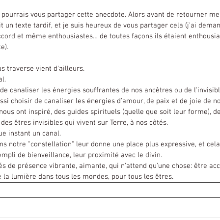
it un texte tardif, et je suis heureux de vous partager cela (j’ai dema
accord et même enthousiastes… de toutes façons ils étaient enthousia
e).
us traverse vient d'ailleurs.
l.
e canaliser les énergies souffrantes de nos ancêtres ou de l'invisibl
i choisir de canaliser les énergies d'amour, de paix et de joie de no
nous ont inspiré, des guides spirituels (quelle que soit leur forme), de
 des êtres invisibles qui vivent sur Terre, à nos côtés.
 instant un canal.
ns notre "constellation" leur donne une place plus expressive, et cel
empli de bienveillance, leur proximité avec le divin.
de présence vibrante, aimante, qui n'attend qu'une chose: être accue
 la lumière dans tous les mondes, pour tous les êtres.