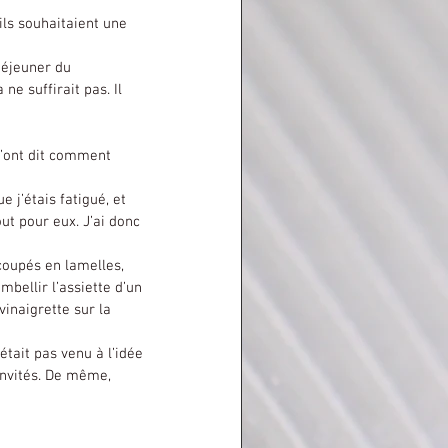
e suffirait pas. Il 
ut pour eux. J’ai donc 
bellir l’assiette d’un 
inaigrette sur la 
était pas venu à l’idée 
invités. De même, 