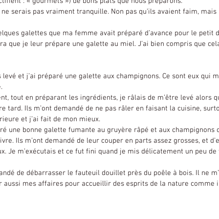
tifient : « gourmets ») de bons plats que nous préparons.
a que je leur prépare une galette au miel. J’ai bien compris que cela n
.
e tard. Ils m’ont demandé de ne pas râler en faisant la cuisine, surto
rieure et j’ai fait de mon mieux.
vre. Ils m’ont demandé de leur couper en parts assez grosses, et d’em
. Je m’exécutais et ce fut fini quand je mis délicatement un peu de v
ndé de débarrasser le fauteuil douillet près du poêle à bois. Il ne m’
r aussi mes affaires pour accueillir des esprits de la nature comme 