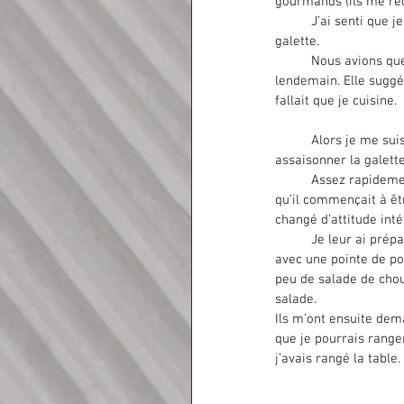
gourmands (ils me rec
	J’ai senti que je ne serais pas vraiment tranquille. Non pas qu’ils avaient faim, mais ils souhaitaient une 
galette.
	Nous avions quelques galettes que ma femme avait préparé d’avance pour le petit déjeuner du 
lendemain. Elle suggér
fallait que je cuisine.
	Alors je me suis levé et j’ai préparé une galette aux champignons. Ce sont eux qui m’ont dit comment 
assaisonner la galette
	Assez rapidement, tout en préparant les ingrédients, je râlais de m’être levé alors que j’étais fatigué, et 
qu’il commençait à êtr
changé d’attitude inté
	Je leur ai préparé une bonne galette fumante au gruyère râpé et aux champignons coupés en lamelles, 
avec une pointe de poi
peu de salade de choux
salade.
Ils m’ont ensuite dema
que je pourrais range
j’avais rangé la table.