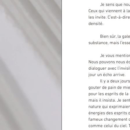
	Je sens que nous vivons en harmonie avec certains esprits de la nature qui aiment notre mode de vie. 
Ceux qui viennent à la
les invite. C’est-à-di
densité.
	Bien sûr, la galette sera là demain matin. Ils ne mangent pas la matière, car ils ne mangent pas la 
substance, mais l’ess
	Je vous mentionne cela, car nous pouvons éduquer nos enfants à avoir un certain rapport à l’invisible. 
Nous pouvons nous éd
dialoguer avec l’invi
jour un écho arrive.
	Il y a deux jours, mon fils de trois ans et demi était affamé à l’heure du gouter. Je luis préparais un petit 
gouter de pain de mie
pour les esprits de la
mais il insista. Je sen
nature qui exprimaien
énergies des esprits d
fameux changement de p
comme celui du ciel. To