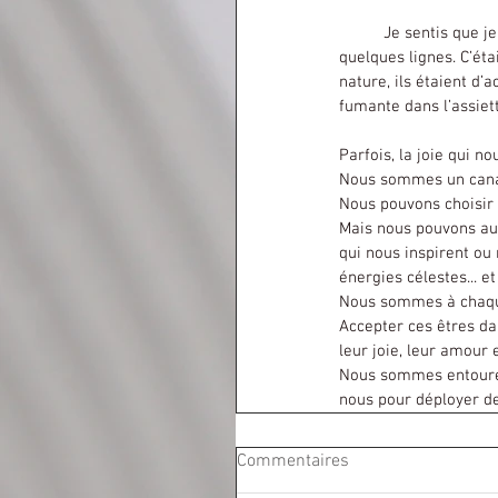
	Je sentis que je pourrais vous partager cette anecdote. Alors avant de retourner me coucher, j’ai écrit ces 
quelques lignes. C’éta
nature, ils étaient d’
fumante dans l’assiett
Parfois, la joie qui no
Nous sommes un cana
Nous pouvons choisir d
Mais nous pouvons auss
qui nous inspirent ou 
énergies célestes... et
Nous sommes à chaque
Accepter ces êtres da
leur joie, leur amour 
Nous sommes entourés 
nous pour déployer de
Commentaires