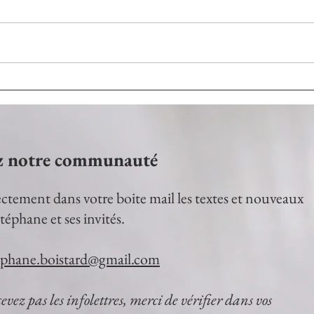
z notre communauté
ctement dans votre boite mail les textes et nouveaux
téphane et ses invités.
ephane.boistard@gmail.com
cevez pas les infolettres, merci de vérifier dans vos