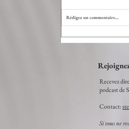
Rédigez un commentaire...
Rejoigne
Recevez dire
podcast de S
Contact:
st
Si vous ne re