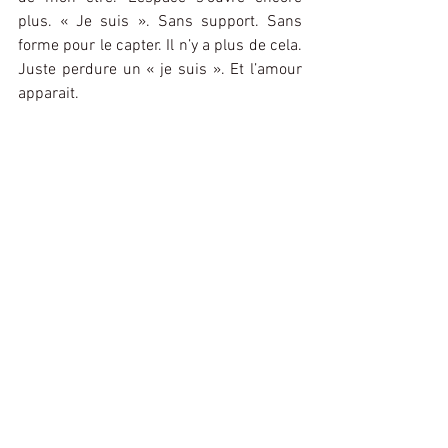
plus. « Je suis ». Sans support. Sans 
forme pour le capter. Il n’y a plus de cela. 
Juste perdure un « je suis ». Et l’amour 
apparait.
Commentaires
Rédigez un commentaire...
Rejoignez notre
communauté