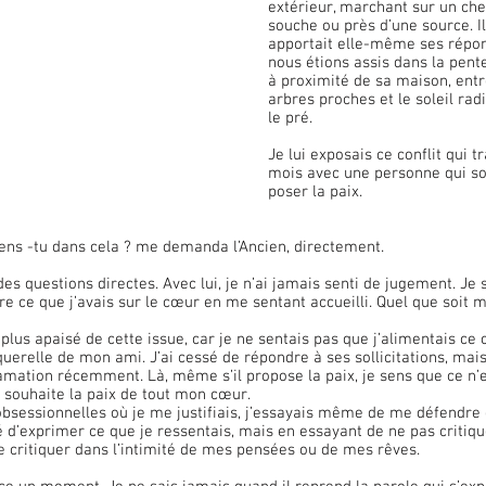
extérieur, marchant sur un ch
souche ou près d’une source. Il
apportait elle-même ses répons
nous étions assis dans la pent
à proximité de sa maison, ent
arbres proches et le soleil radi
le pré.
Je lui exposais ce conflit qui t
mois avec une personne qui so
poser la paix.
sens -tu dans cela ? me demanda l’Ancien, directement.
re ce que j’avais sur le cœur en me sentant accueilli. Quel que soit m
plus apaisé de cette issue, car je ne sentais pas que j’alimentais ce co
querelle de mon ami. J’ai cessé de répondre à ses sollicitations, mais 
mation récemment. Là, même s’il propose la paix, je sens que ce n’e
je souhaite la paix de tout mon cœur.
obsessionnelles où je me justifiais, j’essayais même de me défendre o
yé d’exprimer ce que je ressentais, mais en essayant de ne pas critiqu
 critiquer dans l’intimité de mes pensées ou de mes rêves.