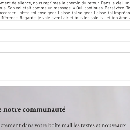
us. Son vol était comme un message. « Oui, continues. Persévère. T
 accorder. Laisse-toi enseigner. Laisse-toi soigner. Laisse-toi impré
 différence. Regarde, je vole avec l’air et tous les soleils… et ton âme 
z notre communauté
ctement dans votre boite mail les textes et nouveaux