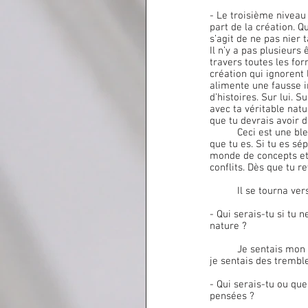
- Le troisième niveau 
part de la création. Qu
s’agit de ne pas nier 
Il n’y a pas plusieurs
travers toutes les for
création qui ignorent 
alimente une fausse 
d’histoires. Sur lui. S
avec ta véritable natur
que tu devrais avoir d
	Ceci est une blessure originelle. Car tu ne sais pas qui tu es. Tu oublies, comme la plupart des êtres, ce 
que tu es. Si tu es sép
monde de concepts et 
conflits. Dès que tu r
	Il se tourna v
- Qui serais-tu si tu n
nature ?
	Je sentais mon corps pétiller, je sentais un courant chaud parcourir tout mon corps. En certains endroits, 
je sentais des tremb
- Qui serais-tu ou que
pensées ?