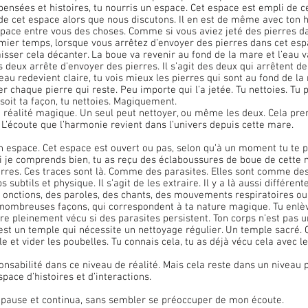
pensées et histoires, tu nourris un espace. Cet espace est empli de c
de cet espace alors que nous discutons. Il en est de même avec ton hi
pace entre vous des choses. Comme si vous aviez jeté des pierres 
ier temps, lorsque vous arrêtez d’envoyer des pierres dans cet espa
laisser cela décanter. La boue va revenir au fond de la mare et l’eau va
s deux arrête d’envoyer des pierres. Il s’agit des deux qui arrêtent d
eau redevient claire, tu vois mieux les pierres qui sont au fond de la m
er chaque pierre qui reste. Peu importe qui l’a jetée. Tu nettoies. Tu p
soit ta façon, tu nettoies. Magiquement.
éalité magique. Un seul peut nettoyer, ou même les deux. Cela pre
 L’écoute que l’harmonie revient dans l’univers depuis cette mare.
i je comprends bien, tu as reçu des éclaboussures de boue de cette 
erres. Ces traces sont là. Comme des parasites. Elles sont comme des
subtils et physique. Il s’agit de les extraire. Il y a là aussi différent
s onctions, des paroles, des chants, des mouvements respiratoires ou 
 nombreuses façons, qui correspondent à ta nature magique. Tu enlèv
re pleinement vécu si des parasites persistent. Ton corps n’est pas u
’est un temple qui nécessite un nettoyage régulier. Un temple sacré. Ce
 et vider les poubelles. Tu connais cela, tu as déjà vécu cela avec le
nsabilité dans ce niveau de réalité. Mais cela reste dans un niveau p
space d’histoires et d’interactions.
rte pause et continua, sans sembler se préoccuper de mon écoute.   