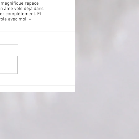
on âme vole déjà dans 
gner complètement. Et 
vole avec moi. »    