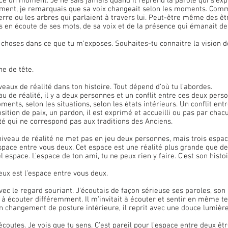
ement, je remarquais que sa voix changeait selon les moments. Comme 
terre ou les arbres qui parlaient à travers lui. Peut-être même des ê
s en écoute de ses mots, de sa voix et de la présence qui émanait de 
rs choses dans ce que tu m’exposes. Souhaites-tu connaitre la vision 
ne de tête.
 niveaux de réalité dans ton histoire. Tout dépend d’où tu l’abordes.
u de réalité, il y a deux personnes et un conflit entre ces deux pers
ents, selon les situations, selon les états intérieurs. Un conflit ent
sition de paix, un pardon, il est exprimé et accueilli ou pas par chac
ité qui ne correspond pas aux traditions des Anciens.
espace entre vous deux. Cet espace est une réalité plus grande que d
l espace. L’espace de ton ami, tu ne peux rien y faire. C’est son histoi
eux est l’espace entre vous deux.
t à écouter différemment. Il m’invitait à écouter et sentir en même t
 changement de posture intérieure, il reprit avec une douce lumière 
 écoutes. Je vois que tu sens. C’est pareil pour l’espace entre deux êtr