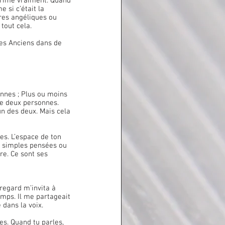
si c’était la 
tres angéliques ou 
tout cela.
des Anciens dans de 
onnes ; Plus ou moins 
re deux personnes. 
un des deux. Mais cela 
e simples pensées ou 
re. Ce sont ses 
emps. Il me partageait 
dans la voix.
es. Quand tu parles, 