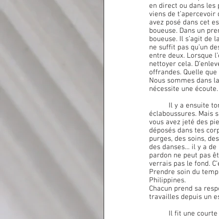
en direct ou dans les 
viens de t’apercevoir 
avez posé dans cet es
boueuse. Dans un prem
boueuse. Il s’agit de 
ne suffit pas qu’un de
entre deux. Lorsque l’
nettoyer cela. D’enlev
offrandes. Quelle que 
Nous sommes dans la r
nécessite une écoute.
	Il y a ensuite ton espace. Cet espace est ouvert ou pas, selon qu’à un moment tu te protèges des 
éclaboussures. Mais s
vous avez jeté des pi
déposés dans tes corps 
purges, des soins, de
des danses… il y a de
pardon ne peut pas êt
verrais pas le fond. C
Prendre soin du temple
Philippines.
Chacun prend sa respo
travailles depuis un e
	Il fit une cou