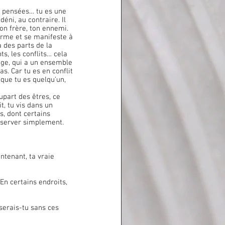
es pensées… tu es une 
déni, au contraire. Il 
on frère, ton ennemi. 
forme et se manifeste à 
a des parts de la 
ts, les conflits… cela 
ge, qui a un ensemble 
as. Car tu es en conflit 
 que tu es quelqu’un, 
t, tu vis dans un 
, dont certains 
observer simplement.
intenant, ta vraie 
serais-tu sans ces 