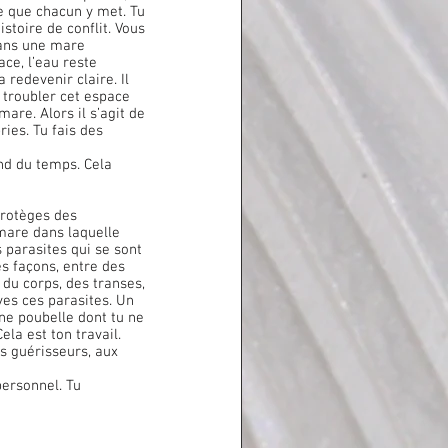
e que chacun y met. Tu 
stoire de conflit. Vous 
dans une mare 
ce, l’eau reste 
 redevenir claire. Il 
e troubler cet espace 
are. Alors il s’agit de 
ries. Tu fais des 
nd du temps. Cela 
mare dans laquelle 
 parasites qui se sont 
es façons, entre des 
du corps, des transes, 
es ces parasites. Un 
ne poubelle dont tu ne 
la est ton travail. 
s guérisseurs, aux 
ersonnel. Tu 