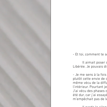
- Et toi, comment te 
	Il aimait poser des questions directes. Avec lui, je n’ai jamais senti de jugement. Je sentais la parole libre. 
Libérée. Je pouvais di
- Je me sens à la fois 
plutôt cette envie de 
même vécu de la diffa
l’intérieur. Pourtant 
J’ai vécu des phases 
été dur, car j’ai essa
m’empêchait pas de le