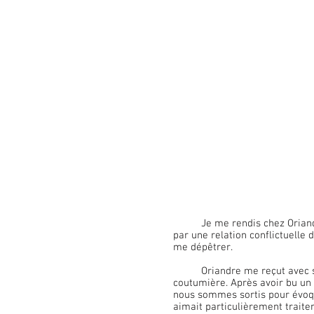
Je me rendis chez Oriandr
par une relation conflictuelle d
me dépêtrer.
	Oriandre me reçut avec sa douceur 
coutumière. Après avoir bu un 
nous sommes sortis pour évoqu
aimait particulièrement traite