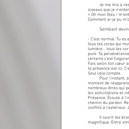
	Je me mis à ressentir. Je sentais la fraicheur de l’ombre des arbres proches. J’entendais le chant des 
oiseaux que je n’enten
« Oh mon Dieu ! m’ent
Comment ai-je pu m’ou
	Semblant devin
- C’est normal. Tu es e
tous tes corps qui mut
lumière… tous tes corp
pure. Ta persévérance
certains c’est fulguran
Fais selon ton cœur ai
ta présence est ici. C’
Seul cela compte.
Pour l’instant, 
moment de réapprendre 
nombreux êtres qui pe
les sollicitations et 
Présence. Écoute à l’i
chemin du pardon. Reven
conflits à l’extérieur. 
	Il ouvrit les bras et montra le paysage. J’étais intérieurement bercé par ses paroles. Le paysage était 
magnifique. Entre omb