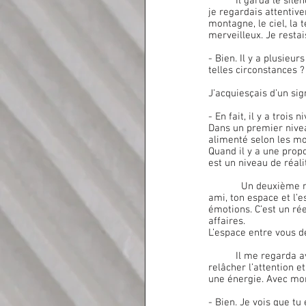
	Il garda le silence un moment. Je ne sais jamais quand il reprend la parole qui s’exprime vraiment. Quand 
je regardais attentiv
montagne, le ciel, la 
merveilleux. Je restai
- Bien. Il y a plusieu
telles circonstances ?
J’acquiesçais d’un sig
- En fait, il y a trois
Dans un premier nivea
alimenté selon les mom
Quand il y a une propo
est un niveau de réal
            Un deuxième niveau de réalité ne met pas en jeu deux personnes, mais trois espaces. L’espace de ton 
ami, ton espace et l’
émotions. C’est un rée
affaires.
L’espace entre vous d
	Il me regarda avec le regard souriant. J’écoutais de façon sérieuse ses paroles, son regard m’invita à 
relâcher l’attention e
une énergie. Avec mon
- Bien. Je vois que tu