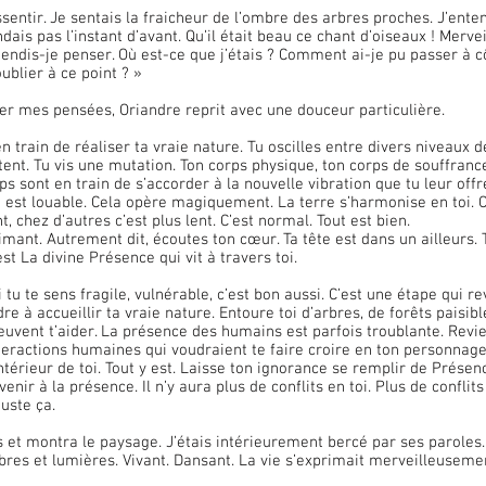
dais pas l’instant d’avant. Qu’il était beau ce chant d’oiseaux ! Mervei
endis-je penser. Où est-ce que j’étais ? Comment ai-je pu passer à cô
blier à ce point ? »
er mes pensées, Oriandre reprit avec une douceur particulière.
n train de réaliser ta vraie nature. Tu oscilles entre divers niveaux de
ent. Tu vis une mutation. Ton corps physique, ton corps de souffrance
s sont en train de s’accorder à la nouvelle vibration que tu leur offre
 est louable. Cela opère magiquement. La terre s’harmonise en toi. C
t, chez d’autres c’est plus lent. C’est normal. Tout est bien.
mant. Autrement dit, écoutes ton cœur. Ta tête est dans un ailleurs. T
est La divine Présence qui vit à travers toi.
si tu te sens fragile, vulnérable, c’est bon aussi. C’est une étape qui re
à accueillir ta vraie nature. Entoure toi d’arbres, de forêts paisibles
uvent t’aider. La présence des humains est parfois troublante. Revien
interactions humaines qui voudraient te faire croire en ton personnage
ntérieur de toi. Tout y est. Laisse ton ignorance se remplir de Présence
ir à la présence. Il n’y aura plus de conflits en toi. Plus de conflits à
Juste ça.
res et lumières. Vivant. Dansant. La vie s’exprimait merveilleuseme