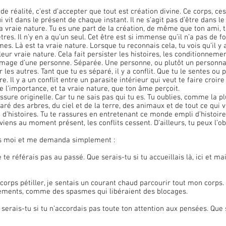
de réalité, c’est d’accepter que tout est création divine. Ce corps, c
i vit dans le présent de chaque instant. Il ne s’agit pas d’être dans le 
ta vraie nature. Tu es une part de la création, de même que ton ami, t
 êtres. Il n’y en a qu’un seul. Cet être est si immense qu’il n’a pas de 
mes. Là est ta vraie nature. Lorsque tu reconnais cela, tu vois qu’il y 
leur vraie nature. Cela fait persister les histoires, les conditionnemen
image d’une personne. Séparée. Une personne, ou plutôt un personna
ur les autres. Tant que tu es séparé, il y a conflit. Que tu le sentes ou p
e. Il y a un conflit entre un parasite intérieur qui veut te faire croire
e l’importance, et ta vraie nature, que ton âme perçoit.
aré des arbres, du ciel et de la terre, des animaux et de tout ce qui vi
d’histoires. Tu te rassures en entretenant ce monde empli d’histoires
eviens au moment présent, les conflits cessent. D’ailleurs, tu peux l’
ers moi et me demanda simplement :
e te référais pas au passé. Que serais-tu si tu accueillais là, ici et ma
lements, comme des spasmes qui libéraient des blocages.
 serais-tu si tu n’accordais pas toute ton attention aux pensées. Que 