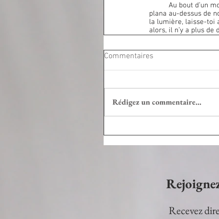
	Au bout d’un moment de silence, nous reprîmes le chemin du retour. Dans le ciel, un magnifique rapace 
plana au-dessus de no
la lumière, laisse-toi
alors, il n’y a plus de
Commentaires
Rédigez un commentaire...
Rejoigne
Recevez dire