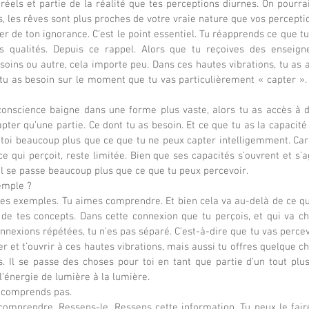
 réels et partie de la réalité que tes perceptions diurnes. On pourr
, les rêves sont plus proches de votre vraie nature que vos percepti
er de ton ignorance. C’est le point essentiel. Tu réapprends ce que tu es
s qualités. Depuis ce rappel. Alors que tu reçoives des enseign
oins ou autre, cela importe peu. Dans ces hautes vibrations, tu as
 tu as besoin sur le moment que tu vas particulièrement « capter ». 
nscience baigne dans une forme plus vaste, alors tu as accès à 
ter qu’une partie. Ce dont tu as besoin. Et ce que tu as la capacité d
n toi beaucoup plus que ce que tu ne peux capter intelligemment. Car t
e qui perçoit, reste limitée. Bien que ses capacités s’ouvrent et s’a
’il se passe beaucoup plus que ce que tu peux percevoir.
emple ?
des exemples. Tu aimes comprendre. Et bien cela va au-delà de ce qu
de tes concepts. Dans cette connexion que tu perçois, et qui va ch
onnexions répétées, tu n’es pas séparé. C’est-à-dire que tu vas perce
r et t’ouvrir à ces hautes vibrations, mais aussi tu offres quelque ch
es. Il se passe des choses pour toi en tant que partie d’un tout plus
l’énergie de lumière à la lumière.
e comprends pas.
omprendre. Ressens-le. Ressens cette information. Tu peux le faire