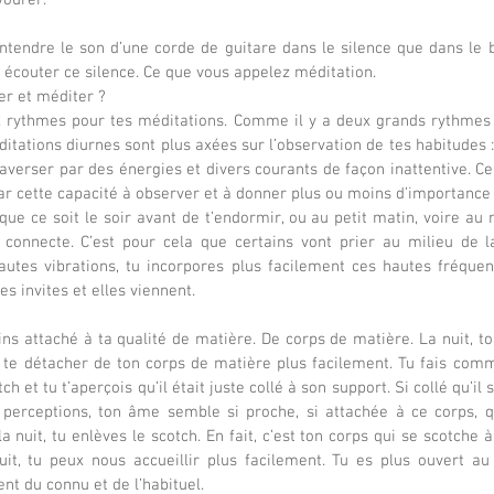
vourer.
’entendre le son d’une corde de guitare dans le silence que dans le b
et écouter ce silence. Ce que vous appelez méditation.
er et méditer ?
ux rythmes pour tes méditations. Comme il y a deux grands rythmes 
éditations diurnes sont plus axées sur l’observation de tes habitudes :
traverser par des énergies et divers courants de façon inattentive. Ce
 par cette capacité à observer et à donner plus ou moins d’importance à
ue ce soit le soir avant de t’endormir, ou au petit matin, voire au m
e connecte. C’est pour cela que certains vont prier au milieu de la
autes vibrations, tu incorpores plus facilement ces hautes fréquen
es invites et elles viennent.
ns attaché à ta qualité de matière. De corps de matière. La nuit, to
 te détacher de ton corps de matière plus facilement. Tu fais comm
tch et tu t’aperçois qu’il était juste collé à son support. Si collé qu’il 
 perceptions, ton âme semble si proche, si attachée à ce corps, 
la nuit, tu enlèves le scotch. En fait, c’est ton corps qui se scotche à 
it, tu peux nous accueillir plus facilement. Tu es plus ouvert au 
ent du connu et de l’habituel.