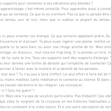
des supports pour connecter à ces vibrations plus élevées ?
’apprentissage, c’est même conseillé. Pour apprendre aussi à connaîtr
re qui se connecte. Ce que tu es vraiment. Pas ce que tu penses être 
out temps, jour et nuit, mais que tu oublies la plupart du temp
, tu peux orienter ton énergie. Ce que certains appellent prière. Ou 
’ouverture et d’accueil. Tu peux aussi ingérer une plante, mettre un o
quelle tu te sens bien, ou avoir une image proche de toi. Mais évite
ortage, un discours… tout cela est trop long. Si tu prends un livre, lis
 de toi sans le lire. Tous ces supports sont des supports d’énergie. 
, tu leur donnes une forme de densité qui t’empêche de connecter. Car
arriver à lâcher avec la matière et la densité de tes pensées.
 tout seul ? Tu n’as pas à faire d’effort. Le seul effort à faire est de t
 ou matin, médites. Cette méditation te connecte au silence. Et dans c
ces hautes vibrations et les intégrer. Les incorporer.
t-il ? Cela me guérit ?
rir. Mais cela n’a pas de vocation particulière. Pas d’objectif. Ces vib
éjà, elles te soignent de ta croyance en tes histoires habituelles, y
lles te ramènent à ta vraie nature. Et à une autre perception du temp