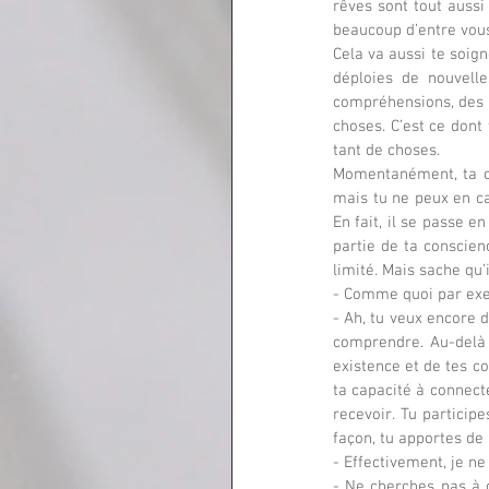
rêves sont tout aussi
beaucoup d’entre vous
Cela va aussi te soign
déploies de nouvelle
compréhensions, des s
choses. C’est ce dont
tant de choses.
Momentanément, ta co
mais tu ne peux en cap
En fait, il se passe e
partie de ta conscienc
limité. Mais sache qu
- Comme quoi par ex
- Ah, tu veux encore 
comprendre. Au-delà 
existence et de tes c
ta capacité à connecte
recevoir. Tu particip
façon, tu apportes de 
- Effectivement, je n
- Ne cherches pas à c