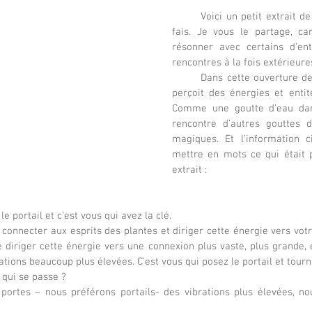
Voici un petit extrait d
fais. Je vous le partage, ca
résonner avec certains d’ent
rencontres à la fois extérieure
	Dans cette ouverture de l’âme, ma conscience 
perçoit des énergies et entit
Comme une goutte d’eau dan
rencontre d’autres gouttes 
magiques. Et l’information ci
mettre en mots ce qui était p
extrait :
le portail et c’est vous qui avez la clé.
 connecter aux esprits des plantes et diriger cette énergie vers votr
e diriger cette énergie vers une connexion plus vaste, plus grande, e
tions beaucoup plus élevées. C’est vous qui posez le portail et tourne
e qui se passe ?
portes – nous préférons portails- des vibrations plus élevées, nou