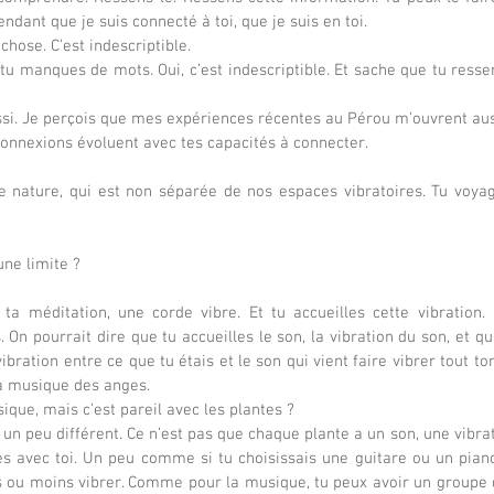
ant que je suis connecté à toi, que je suis en toi.
chose. C’est indescriptible.
i tu manques de mots. Oui, c’est indescriptible. Et sache que tu resse
aussi. Je perçois que mes expériences récentes au Pérou m’ouvrent aus
s connexions évoluent avec tes capacités à connecter.
e nature, qui est non séparée de nos espaces vibratoires. Tu voyag
 une limite ?
ta méditation, une corde vibre. Et tu accueilles cette vibration. 
 On pourrait dire que tu accueilles le son, la vibration du son, et qu
ibration entre ce que tu étais et le son qui vient faire vibrer tout ton
a musique des anges.
ique, mais c’est pareil avec les plantes ?
st un peu différent. Ce n’est pas que chaque plante a un son, une vibrati
es avec toi. Un peu comme si tu choisissais une guitare ou un pian
lus ou moins vibrer. Comme pour la musique, tu peux avoir un groupe