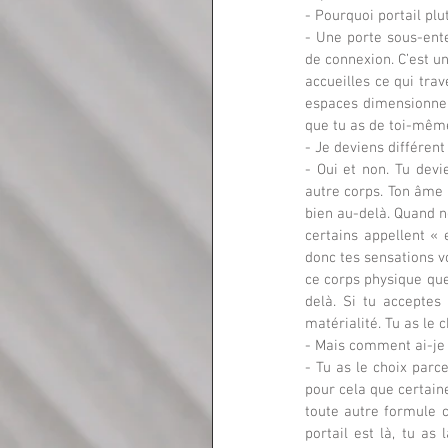
- Pourquoi portail plu
- Une porte sous-ente
de connexion. C’est un
accueilles ce qui trav
espaces dimensionnels
que tu as de toi-même.
- Je deviens différent
- Oui et non. Tu devi
autre corps. Ton âme 
bien au-delà. Quand n
certains appellent « e
donc tes sensations v
ce corps physique que
delà. Si tu acceptes
matérialité. Tu as le c
- Mais comment ai-je 
- Tu as le choix parce
pour cela que certaine
toute autre formule c
portail est là, tu as 