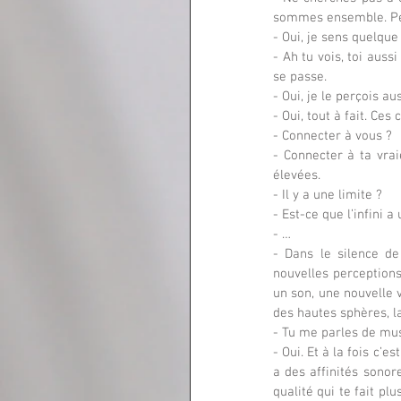
sommes ensemble. Pend
- Oui, je sens quelque 
- Ah tu vois, toi auss
se passe.
- Oui, je le perçois 
- Oui, tout à fait. Ce
- Connecter à vous ?
- Connecter à ta vrai
élevées.
- Il y a une limite ?
- Est-ce que l’infini a
- …
- Dans le silence de 
nouvelles perceptions.
un son, une nouvelle v
des hautes sphères, l
- Tu me parles de mus
- Oui. Et à la fois c’e
a des affinités sonor
qualité qui te fait p