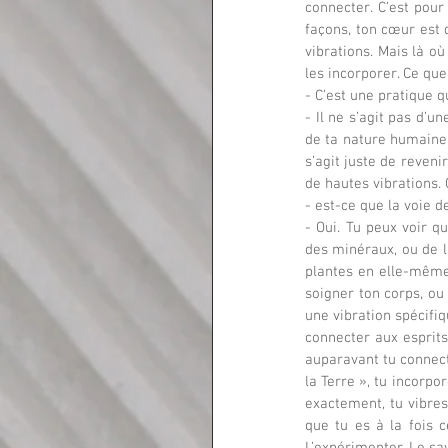
connecter. C’est pour
façons, ton cœur est d
vibrations. Mais là où
les incorporer. Ce que
- C’est une pratique q
- Il ne s’agit pas d’un
de ta nature humaine. 
s’agit juste de reveni
de hautes vibrations.
- est-ce que la voie d
- Oui. Tu peux voir q
des minéraux, ou de l
plantes en elle-même.
soigner ton corps, ou
une vibration spécifiq
connecter aux esprits
auparavant tu connect
la Terre », tu incorpo
exactement, tu vibres
que tu es à la fois c