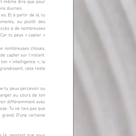
ait même dire que pour 
ons diurnes.
. Et à partir de là, tu 
ements, ou plutôt des 
 accès à de nombreuses 
Car tu peux « capter » 
de nombreuses choses, 
e capter sur l’instant. 
on « intelligence », la 
grandissent, cela reste 
e tu peux percevoir ou 
anger au cours de ton 
voir différemment avec 
ose. Tu ne fais pas que 
 grand. D’une certaine 
 là, pendant que nous 