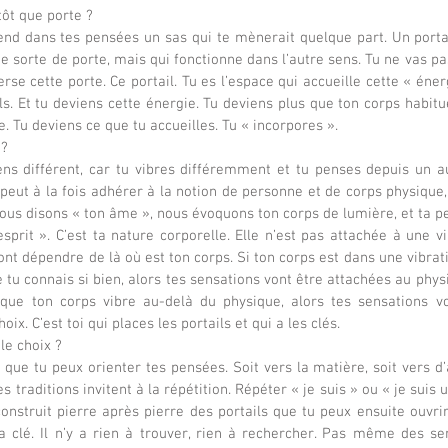
tôt que porte ?
nd dans tes pensées un sas qui te mènerait quelque part. Un portai
e sorte de porte, mais qui fonctionne dans l’autre sens. Tu ne vas pa
erse cette porte. Ce portail. Tu es l’espace qui accueille cette « énerg
. Et tu deviens cette énergie. Tu deviens plus que ton corps habitue
 Tu deviens ce que tu accueilles. Tu « incorpores ».
 ?
ens différent, car tu vibres différemment et tu penses depuis un a
peut à la fois adhérer à la notion de personne et de corps physique,
ous disons « ton âme », nous évoquons ton corps de lumière, et ta p
sprit ». C’est ta nature corporelle. Elle n’est pas attachée à une vib
ont dépendre de là où est ton corps. Si ton corps est dans une vibra
 tu connais si bien, alors tes sensations vont être attachées au phy
 que ton corps vibre au-delà du physique, alors tes sensations vo
hoix. C’est toi qui places les portails et qui a les clés.
le choix ?
 que tu peux orienter tes pensées. Soit vers la matière, soit vers d’a
s traditions invitent à la répétition. Répéter « je suis » ou « je suis u
onstruit pierre après pierre des portails que tu peux ensuite ouvrir
la clé. Il n’y a rien à trouver, rien à rechercher. Pas même des sens