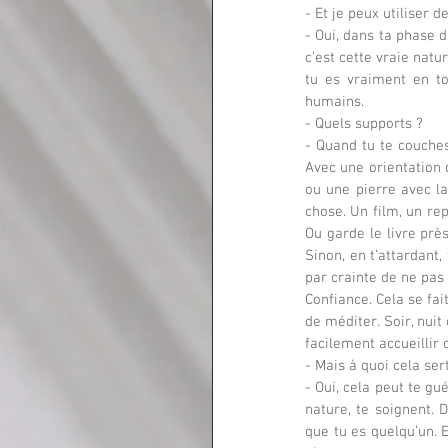
- Et je peux utiliser 
- Oui, dans ta phase d
c’est cette vraie natu
tu es vraiment en t
humains.
- Quels supports ?
- Quand tu te couches
Avec une orientation d
ou une pierre avec la
chose. Un film, un rep
Ou garde le livre près
Sinon, en t’attardant
par crainte de ne pas 
Confiance. Cela se fait
de méditer. Soir, nuit
facilement accueillir 
- Mais à quoi cela ser
- Oui, cela peut te gué
nature, te soignent. D
que tu es quelqu’un. E