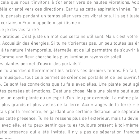
 cela que nous t’invitons à t’orienter vers de hautes vibrations. Vol
éjà orienté vers ces directions. Car tu as cette aspiration innée. Te
 tu pensais pendant un temps aller vers ces vibrations, il s’agit juste 
 certains « Fran » appelle « spiritisme ».
ue je devrais faire ?
e pratique. C’est juste un mot que certains utilisent. Mais c’est votre 
Accueillir des énergies. Si tu ne t’orientes pas, un peu toutes les éne
r à ta nature intemporelle, éternelle, et de lui permettre de s’ouvrir 
 Comme une fleur cherche les plus lumineux rayons de soleil.
es plantes permet d’ouvrir des portails ?
ue tu abordes différemment les arbres ces derniers temps. En fait, l
a musique… tout cela permet de créer des portails et de les ouvrir. M
 Ce sont les connexions que tu fais avec elles. Une plante peut agir
 tes pensées et émotions. C’est une chose. Mais une plante peut aussi
ue, un esprit plante ou un esprit d’un lieu par exemple. La même plan
 plus grands et plus vastes de la Terre. Aux « anges de la Terre » e
ais par la rencontre, en gardant une certaine distance, une séparatio
res cette présence. Tu ne la ressens plus de l’extérieur, mais tu devie
 avec elle, et tu peux sentir que tu es toujours présent à toi-même
ette présence qui a été invitée. Il n’y a pas de séparation franche