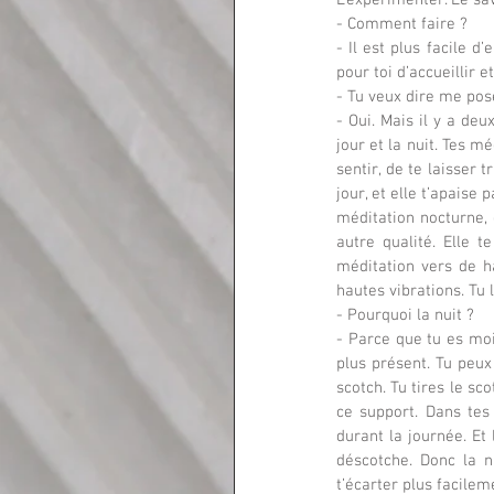
L’expérimenter. Le sa
- Comment faire ?
- Il est plus facile d
pour toi d’accueillir 
- Tu veux dire me pos
- Oui. Mais il y a de
jour et la nuit. Tes m
sentir, de te laisser 
jour, et elle t’apaise
méditation nocturne, q
autre qualité. Elle t
méditation vers de h
hautes vibrations. Tu l
- Pourquoi la nuit ?
- Parce que tu es moi
plus présent. Tu peux
scotch. Tu tires le sco
ce support. Dans tes
durant la journée. Et 
déscotche. Donc la nu
t’écarter plus facilem